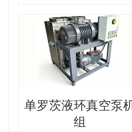
单罗茨液环真空泵
组